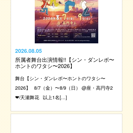
2026.08.05
所属者舞台出演情報!!【シン・ダンレボ〜
ホントのワタシ〜2026】
舞台【シン・ダンレボ〜ホントのワタシ〜
2026】 8/7（金）〜8/9（日） @座・高円寺2
❤︎/天瀬舞花 以上1名[…]