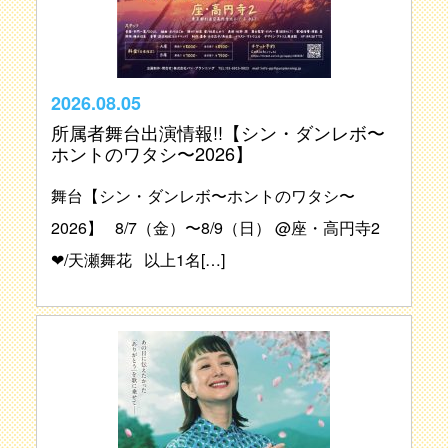
2026.08.05
所属者舞台出演情報!!【シン・ダンレボ〜
ホントのワタシ〜2026】
舞台【シン・ダンレボ〜ホントのワタシ〜
2026】 8/7（金）〜8/9（日） @座・高円寺2
❤︎/天瀬舞花 以上1名[…]