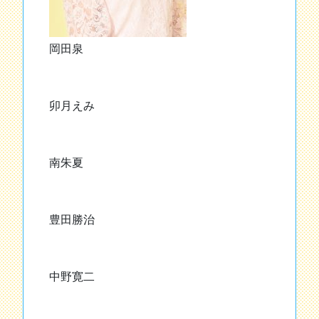
岡田泉
卯月えみ
南朱夏
豊田勝治
中野寛二