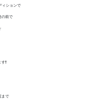
ディションで
達の前で
を
す❗
院まで