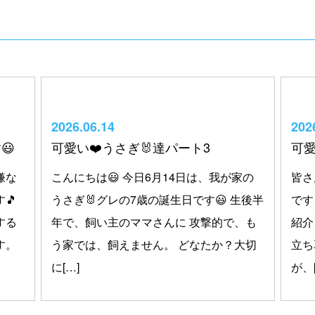
2026.06.14
202
😃
可愛い❤️うさぎ🐰達パート3
可愛
嫌な
こんにちは😃 今日6月14日は、我が家の
皆さ
🎵
うさぎ🐰グレの7歳の誕生日です😃 生後半
です
する
年で、飼い主のママさんに 攻撃的で、も
紹介
す。
う家では、飼えません。 どなたか？大切
立ち
に[…]
が、[